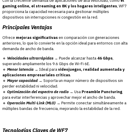
Con la creciente demanda de aplicaciones de alta velocidad, como
el
gaming online, el streaming en 8K y los hogares inteligentes
, WF7
proporciona la capacidad necesaria para gestionar múltiples
dispositivos sin interrupciones ni congestión en la red.
Principales Ventajas
Ofrece
mejoras significativas
en comparación con generaciones
anteriores, lo que lo convierte en la opción ideal para entornos con alta
demanda de ancho de banda.
🔹
Velocidades ultrarrápidas
→ Puede alcanzar hasta
46 Gbps
,
superando ampliamente los 9.6 Gbps de Wi-Fi 6E.
🔹
Menor latencia
→ Ideal para
videojuegos, realidad aumentada y
aplicaciones empresariales críticas
.
🔹
Mayor capacidad
→ Soporta un mayor número de dispositivos sin
perder estabilidad ni velocidad.
🔹
Optimización del espectro de radio
→ Usa
Preamble Puncturing
para evitar interferencias y aprovechar mejor el ancho de banda.
🔹
Operación Multi-Link (MLO)
→ Permite conectar simultáneamente a
múltiples bandas de frecuencia, mejorando la estabilidad de la red.
Tecnologías Claves de WF7