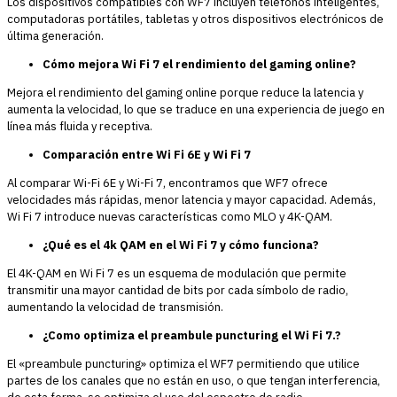
Los dispositivos compatibles con WF7 incluyen teléfonos inteligentes,
computadoras portátiles, tabletas y otros dispositivos electrónicos de
última generación.
Cómo mejora Wi Fi 7 el rendimiento del gaming online?
Mejora el rendimiento del gaming online porque reduce la latencia y
aumenta la velocidad, lo que se traduce en una experiencia de juego en
línea más fluida y receptiva.
Comparación entre Wi Fi 6E y Wi Fi 7
Al comparar Wi-Fi 6E y Wi-Fi 7, encontramos que WF7 ofrece
velocidades más rápidas, menor latencia y mayor capacidad. Además,
Wi Fi 7 introduce nuevas características como MLO y 4K-QAM.
¿Qué es el 4k QAM en el Wi Fi 7 y cómo funciona?
El 4K-QAM en Wi Fi 7 es un esquema de modulación que permite
transmitir una mayor cantidad de bits por cada símbolo de radio,
aumentando la velocidad de transmisión.
¿Como optimiza el preambule puncturing el Wi Fi 7.?
El «preambule puncturing» optimiza el WF7 permitiendo que utilice
partes de los canales que no están en uso, o que tengan interferencia,